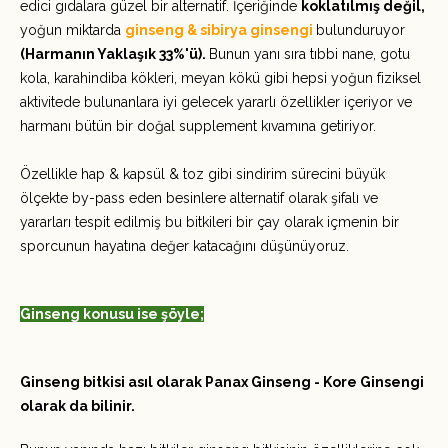
edici gıdalara güzel bir alternatif. İçeriğinde
koklatılmış değil,
yoğun miktarda
ginseng & sibirya ginsengi
bulunduruyor
(Harmanın Yaklaşık 33%'ü).
Bunun yanı sıra tıbbi nane, gotu
kola, karahindiba kökleri, meyan kökü gibi hepsi yoğun fiziksel
aktivitede bulunanlara iyi gelecek yararlı özellikler içeriyor ve
harmanı bütün bir doğal supplement kıvamına getiriyor.
Özellikle hap & kapsül & toz gibi sindirim sürecini büyük
ölçekte by-pass eden besinlere alternatif olarak şifalı ve
yararları tespit edilmiş bu bitkileri bir çay olarak içmenin bir
sporcunun hayatına değer katacağını düşünüyoruz.
Ginseng konusu ise şöyle;
Ginseng bitkisi asıl olarak Panax Ginseng - Kore Ginsengi
olarak da bilinir.