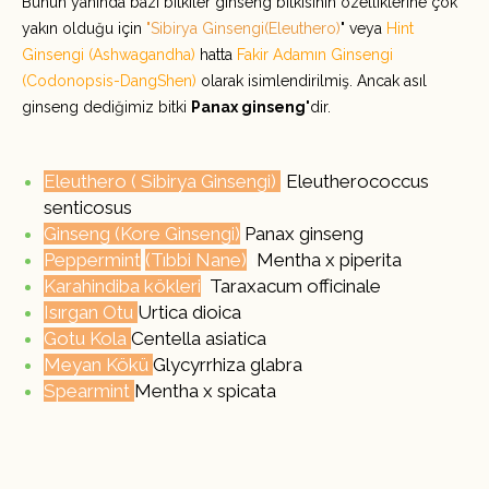
Bunun yanında bazı bitkiler ginseng bitkisinin özelliklerine çok
yakın olduğu için
"Sibirya Ginsengi(Eleuthero)
" veya
Hint
Ginsengi (Ashwagandha)
hatta
Fakir Adamın Ginsengi
(Codonopsis-DangShen)
olarak isimlendirilmiş. Ancak asıl
ginseng dediğimiz bitki
Panax ginseng'
dir.
Eleuthero ( Sibirya Ginsengi)
(
Eleutherococcus
senticosus
Ginseng (Kore Ginsengi)
Panax ginseng
Peppermint
(Tıbbi Nane)
(
Mentha x piperita
Karahindiba kökleri
Taraxacum officinale
Isırgan Otu
Urtica dioica
Gotu Kola
Centella asiatica
Meyan Kökü
Glycyrrhiza glabra
Spearmint
Mentha x spicata