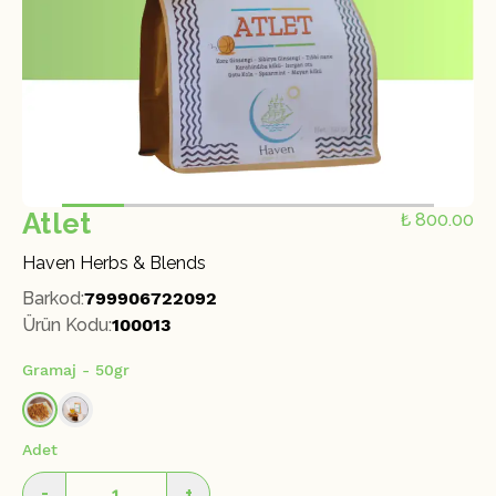
Atlet
₺ 800.00
Haven Herbs & Blends
Barkod
:
799906722092
Ürün Kodu
:
100013
Gramaj
- 50gr
Adet
-
+