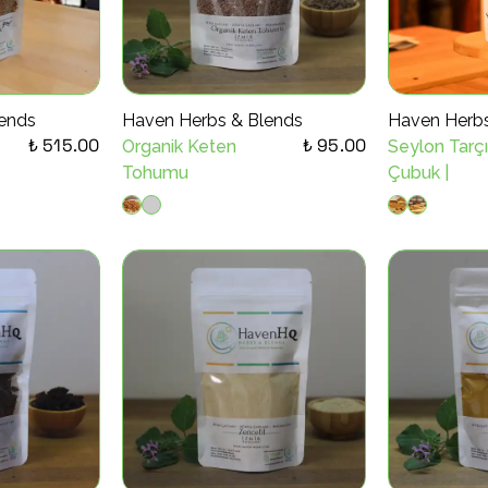
ends
Haven Herbs & Blends
Haven Herbs
₺ 515.00
₺ 95.00
Organik Keten
Seylon Tarçı
Tohumu
Çubuk |