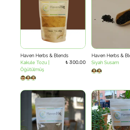
Haven Herbs & Blends
Haven Herbs & Bl
₺ 300.00
Kakule Tozu |
Siyah Susam
Öğütülmüş