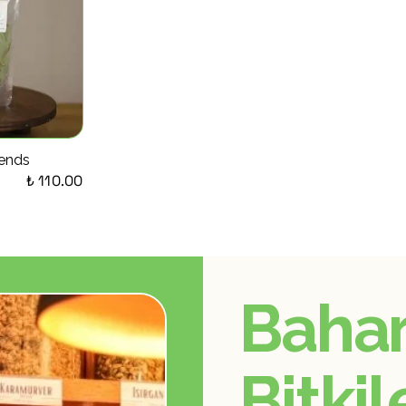
ends
₺ 110.00
Bahar
Bitkil