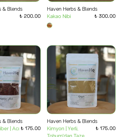
 & Blends
Haven Herbs & Blends
₺ 200.00
₺ 300.00
Kakao Nibi
 & Blends
Haven Herbs & Blends
₺ 175.00
₺ 175.00
iber | Acı
Kimyon | Yerli,
Tohum'dan Taze