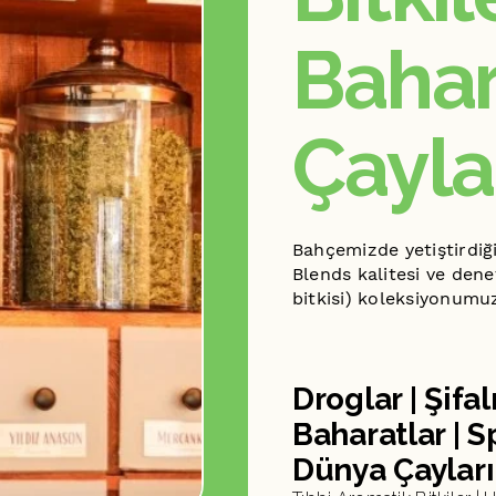
Bahar
Çayla
Bahçemizde yetiştirdiğ
Blends kalitesi ve dene
bitkisi) koleksiyonumu
Droglar | Şifal
Baharatlar | S
Dünya Çayları