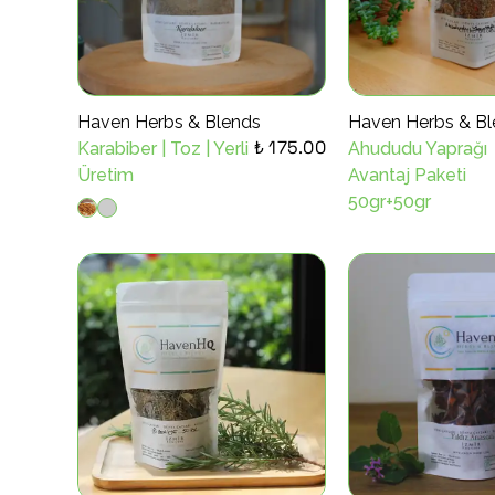
Haven Herbs & Blends
Haven Herbs & Bl
₺ 175.00
Karabiber | Toz | Yerli
Ahududu Yaprağı
Üretim
Avantaj Paketi
50gr+50gr