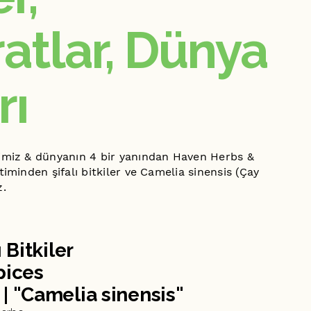
atlar, Dünya
rı
imiz & dünyanın 4 bir yanından Haven Herbs &
timinden şifalı bitkiler ve
Camelia sinensis
(Çay
z.
ı Bitkiler
pices
 | "Camelia sinensis"