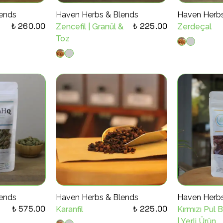
ends
Haven Herbs & Blends
Haven Herbs
₺ 260.00
₺ 225.00
Zencefil | Granül &
Zerdeçal
Toz
ends
Haven Herbs & Blends
Haven Herbs
₺ 575.00
₺ 225.00
Karanfil
Kırmızı Pul B
| Yerli Ürün