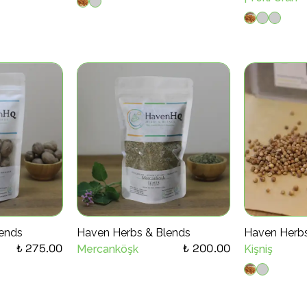
ends
Haven Herbs & Blends
Haven Herbs
₺ 275.00
₺ 200.00
Mercanköşk
Kişniş