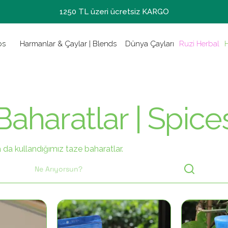
1250 TL üzeri ücretsiz KARGO
Haven Herb
Hidrosoller,
Tıbbi Aroma
Şifalı Bitki
harmanları
Aromaterap
Tarımı
bs
Harmanlar & Çaylar | Blends
Dünya Çayları
Ruzi Herbal
Baharatlar | Spice
da kullandığımız taze baharatlar.