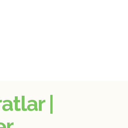
atlar |
er,