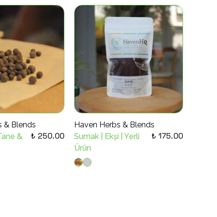
 & Blends
Haven Herbs & Blends
₺ 250.00
₺ 175.00
 Tane &
Sumak | Ekşi | Yerli
Ürün