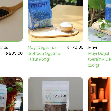
₺ 170.00
ends
Mayi Doğal Tuz
Mayi
₺ 265.00
(Sofrada Öğütme
Mayi Doğal 
Tuzu) 500gr
(Seramik De
110 gr