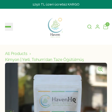
1250 TL üzeri ücretsiz KARGO
0
All Products
Kimyon | Yerli, Tohum'dan Taze Öğütülmüş