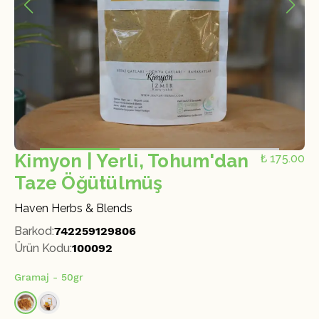
Kimyon | Yerli, Tohum'dan
₺ 175.00
Taze Öğütülmüş
Haven Herbs & Blends
Barkod
:
742259129806
Ürün Kodu
:
100092
Gramaj
- 50gr