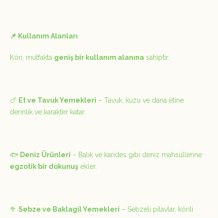
📌 Kullanım Alanları
Köri, mutfakta
geniş bir kullanım alanına
sahiptir:
🍗
Et ve Tavuk Yemekleri
– Tavuk, kuzu ve dana etine
derinlik ve karakter katar.
🐟
Deniz Ürünleri
– Balık ve karides gibi deniz mahsullerine
egzotik bir dokunuş
ekler.
🥦
Sebze ve Baklagil Yemekleri
– Sebzeli pilavlar, körili