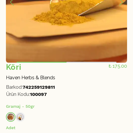
Köri
₺ 175.00
Haven Herbs & Blends
Barkod
:
742259129811
Ürün Kodu
:
100097
Gramaj
- 50gr
Adet