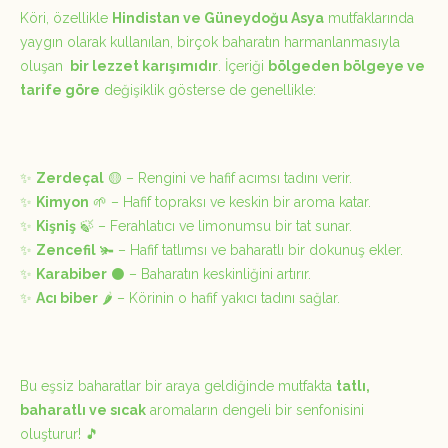
Köri, özellikle
Hindistan ve Güneydoğu Asya
mutfaklarında
yaygın olarak kullanılan, birçok baharatın harmanlanmasıyla
oluşan
bir lezzet karışımıdır
. İçeriği
bölgeden bölgeye ve
tarife göre
değişiklik gösterse de genellikle:
✨
Zerdeçal
🟡 – Rengini ve hafif acımsı tadını verir.
✨
Kimyon
🌱 – Hafif topraksı ve keskin bir aroma katar.
✨
Kişniş
🍃 – Ferahlatıcı ve limonumsu bir tat sunar.
✨
Zencefil
🫚 – Hafif tatlımsı ve baharatlı bir dokunuş ekler.
✨
Karabiber
⚫ – Baharatın keskinliğini artırır.
✨
Acı biber
🌶️ – Körinin o hafif yakıcı tadını sağlar.
Bu eşsiz baharatlar bir araya geldiğinde mutfakta
tatlı,
baharatlı ve sıcak
aromaların dengeli bir senfonisini
oluşturur! 🎵