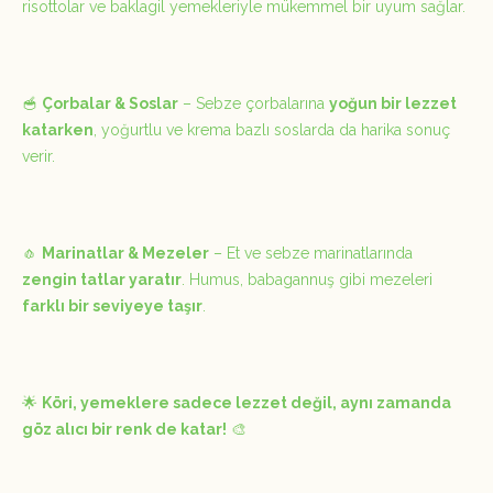
risottolar ve baklagil yemekleriyle mükemmel bir uyum sağlar.
🥣
Çorbalar & Soslar
– Sebze çorbalarına
yoğun bir lezzet
katarken
, yoğurtlu ve krema bazlı soslarda da harika sonuç
verir.
🧄
Marinatlar & Mezeler
– Et ve sebze marinatlarında
zengin tatlar yaratır
. Humus, babagannuş gibi mezeleri
farklı bir seviyeye taşır
.
🌟
Köri, yemeklere sadece lezzet değil, aynı zamanda
göz alıcı bir renk de katar!
🎨