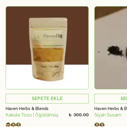
SEPETE EKLE
SE
Haven Herbs & Blends
Haven Herbs & B
₺ 300.00
Kakule Tozu | Öğütülmüş
Siyah Susam