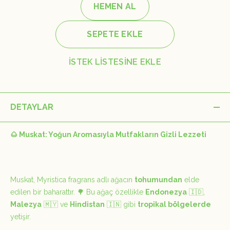
HEMEN AL
SEPETE EKLE
İSTEK LİSTESİNE EKLE
DETAYLAR
🌰 Muskat: Yoğun Aromasıyla Mutfakların Gizli Lezzeti
Muskat,
Myristica fragrans
adlı ağacın
tohumundan
elde
edilen bir baharattır. 🌳 Bu ağaç özellikle
Endonezya
🇮🇩,
Malezya
🇲🇾 ve
Hindistan
🇮🇳 gibi
tropikal bölgelerde
yetişir.