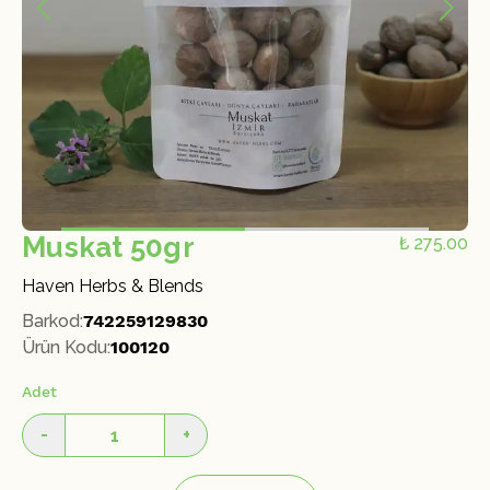
Muskat 50gr
₺ 275.00
Haven Herbs & Blends
Barkod
:
742259129830
Ürün Kodu
:
100120
Adet
-
+