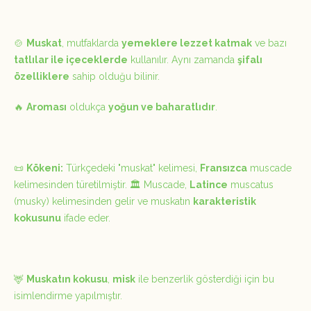
🍲
Muskat
, mutfaklarda
yemeklere lezzet katmak
ve bazı
tatlılar ile içeceklerde
kullanılır. Aynı zamanda
şifalı
özelliklere
sahip olduğu bilinir.
🔥
Aroması
oldukça
yoğun ve baharatlıdır
.
📜
Kökeni:
Türkçedeki
"muskat"
kelimesi,
Fransızca
muscade
kelimesinden türetilmiştir. 🏛️
Muscade
,
Latince
muscatus
(
musky
) kelimesinden gelir ve muskatın
karakteristik
kokusunu
ifade eder.
🦌
Muskatın kokusu
,
misk
ile benzerlik gösterdiği için bu
isimlendirme yapılmıştır.