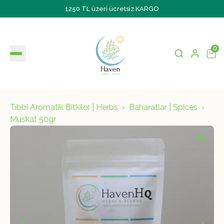
1250 TL üzeri ücretsiz KARGO
0
Tıbbi Aromatik Bitkiler | Herbs
Baharatlar | Spices
Muskat 50gr