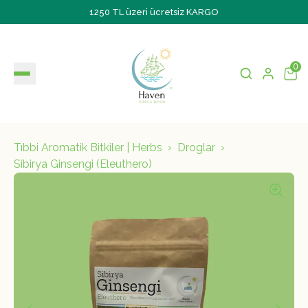
1250 TL üzeri ücretsiz KARGO
0
Tıbbi Aromatik Bitkiler | Herbs
Droglar
Sibirya Ginsengi (Eleuthero)