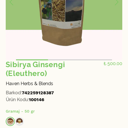
Sibirya Ginsengi
₺ 500.00
(Eleuthero)
Haven Herbs & Blends
Barkod
:
742259128387
Ürün Kodu
:
100146
Gramaj
- 50 gr