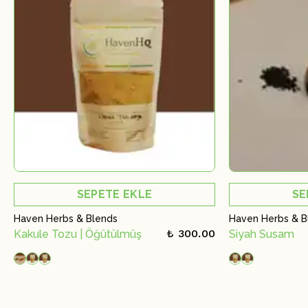
SEPETE EKLE
SE
Haven Herbs & Blends
Haven Herbs & B
₺ 300.00
Kakule Tozu | Öğütülmüş
Siyah Susam