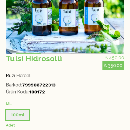
Tulsi Hidrosolü
₺ 450.00
₺ 350.00
Ruzi Herbal
Barkod
:
799906722313
Ürün Kodu
:
100172
ML
100ml
Adet