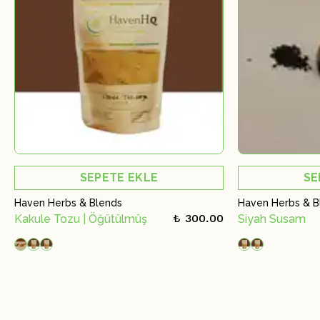
SEPETE EKLE
SE
Haven Herbs & Blends
Haven Herbs & B
₺ 300.00
Kakule Tozu | Öğütülmüş
Siyah Susam