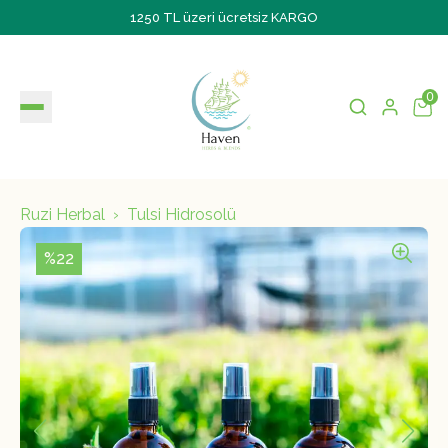
1250 TL üzeri ücretsiz KARGO
0
Ruzi Herbal
Tulsi Hidrosolü
%22