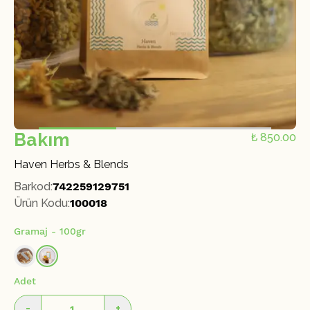
Bakım
₺ 850.00
Haven Herbs & Blends
Barkod
:
742259129751
Ürün Kodu
:
100018
Gramaj
- 100gr
Adet
-
+