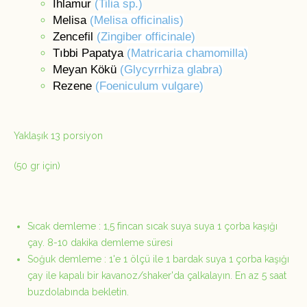
Ihlamur
(Tilia sp.)
Melisa
(Melisa officinalis)
Zencefil
(Zingiber officinale)
Tıbbi Papatya
(Matricaria chamomilla)
Meyan Kökü
(Glycyrrhiza glabra)
Rezene
(Foeniculum vulgare)
Yaklaşık 13 porsiyon
(5
0 gr için)
Sıcak demleme : 1,5 fincan sıcak suya suya 1 çorba kaşığı
çay. 8-10 dakika demleme süresi
Soğuk demleme : 1'e 1 ölçü ile 1 bardak suya 1 çorba kaşığı
çay ile kapalı bir kavanoz/shaker'da çalkalayın. En az 5 saat
buzdolabında bekletin.