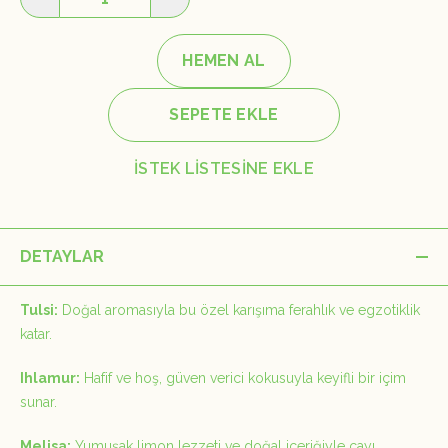
HEMEN AL
SEPETE EKLE
İSTEK LİSTESİNE EKLE
DETAYLAR
Tulsi:
Doğal aromasıyla bu özel karışıma ferahlık ve egzotiklik
katar.
Ihlamur:
Hafif ve hoş, güven verici kokusuyla keyifli bir içim
sunar.
Melisa:
Yumuşak
limon
lezzeti ve doğal içeriğiyle çayı