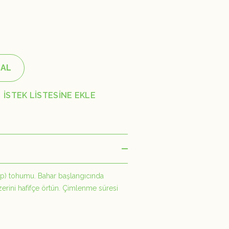
 AL
İSTEK LİSTESİNE EKLE
ip) tohumu. Bahar başlangıcında
erini hafifçe örtün. Çimlenme süresi