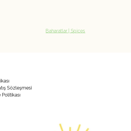
Baharatlar | Spices
tikası
atış Sözleşmesi
 Politikası