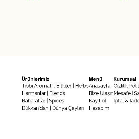
Ürünlerimiz
Menü
Kurumsal
Tıbbi Aromatik Bitkiler | Herbs
Anasayfa
Gizlilik Poli
Harmanlar | Blends
Bize Ulaşın
Mesafeli S
Baharatlar | Spices
Kayıt ol
İptal & İade
Dükkan'dan | Dünya Çayları
Hesabım