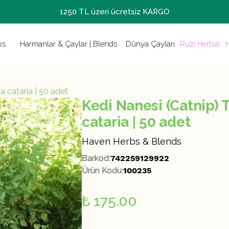
1250 TL üzeri ücretsiz KARGO
Haven Herb
Hidrosoller,
Tıbbi Aroma
Şifalı Bitki
harmanları
Aromaterap
Tarımı
bs
Harmanlar & Çaylar | Blends
Dünya Çayları
Ruzi Herbal
 cataria | 50 adet
Kedi Nanesi (Catnip)
cataria | 50 adet
Haven Herbs & Blends
Barkod
:
742259129922
Ürün Kodu
:
100235
₺ 175.00