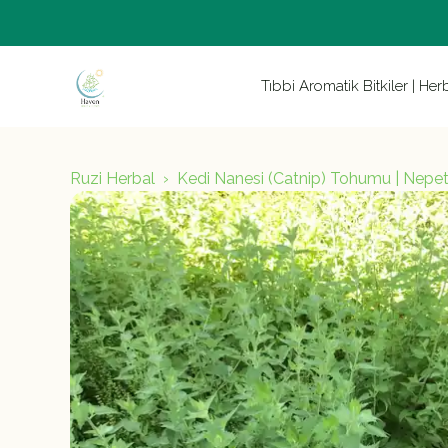
Tıbbi Aromatik Bitkiler | Her
Ruzi Herbal
Kedi Nanesi (Catnip) Tohumu | Nepeta