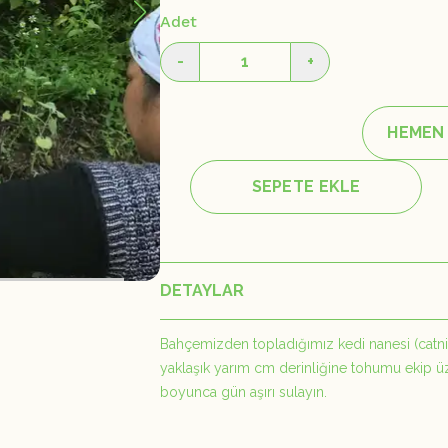
Adet
-
+
HEMEN
SEPETE EKLE
DETAYLAR
Bahçemizden topladığımız kedi nanesi (catn
yaklaşık yarım cm derinliğine tohumu ekip üz
boyunca gün aşırı sulayın.