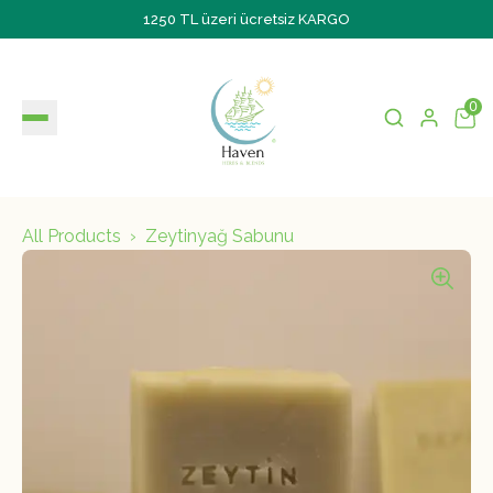
1250 TL üzeri ücretsiz KARGO
0
All Products
Zeytinyağ Sabunu