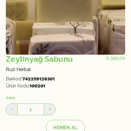
Zeytinyağ Sabunu
₺ 395.00
Ruzi Herbal
Barkod
:
742259128301
Ürün Kodu
:
100201
Adet
-
+
HEMEN AL