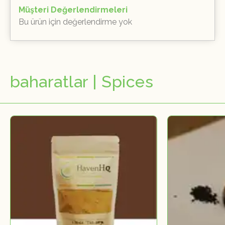
Müşteri Değerlendirmeleri
Bu ürün için değerlendirme yok
baharatlar | Spices